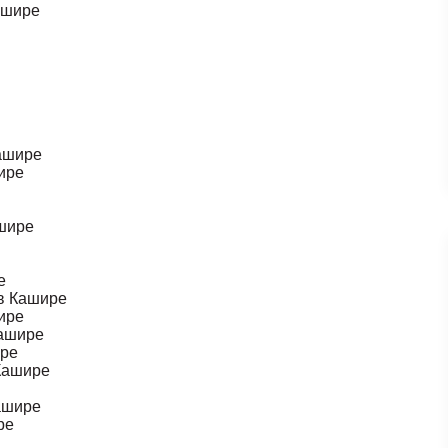
ашире
Кашире
шире
ашире
е
 в Кашире
шире
Кашире
ире
 Кашире
Кашире
ре