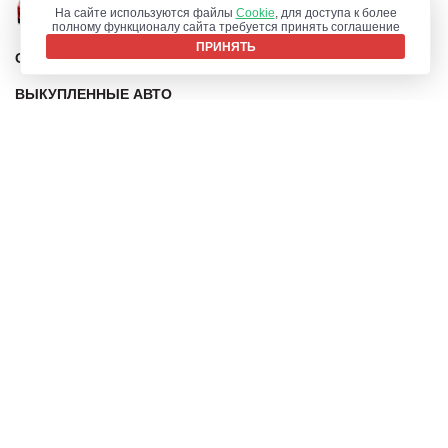
На сайте используются файлы
Cookie
, для доступа к более
полному функционалу сайта требуется принять соглашение
ПРИНЯТЬ
О КОМПАНИИ
ВЫКУПЛЕННЫЕ АВТО
КОНТАКТЫ
ПОЛИТИКА ОБРАБОТКИ COOKIE-ФАЙЛОВ
ПОЛИТИКА КОНФИДЕНЦИАЛЬНОСТИ
8 (903)
283 80 22
8 (499)
375 08 08
© 2026 skupkauto24.ru
ОГРН: 1187746883411
ИНН: 9729276148